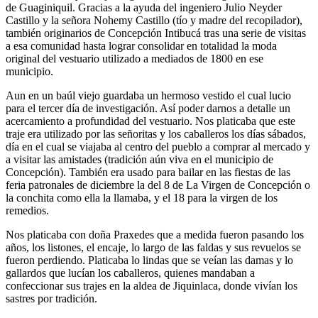
de Guaginiquil. Gracias a la ayuda del ingeniero Julio Neyder
Castillo y la señora Nohemy Castillo (tío y madre del recopilador),
también originarios de Concepción Intibucá tras una serie de visitas
a esa comunidad hasta lograr consolidar en totalidad la moda
original del vestuario utilizado a mediados de 1800 en ese
municipio.
Aun en un baúl viejo guardaba un hermoso vestido el cual lucio
para el tercer día de investigación. Así poder darnos a detalle un
acercamiento a profundidad del vestuario. Nos platicaba que este
traje era utilizado por las señoritas y los caballeros los días sábados,
día en el cual se viajaba al centro del pueblo a comprar al mercado y
a visitar las amistades (tradición aún viva en el municipio de
Concepción). También era usado para bailar en las fiestas de las
feria patronales de diciembre la del 8 de La Virgen de Concepción o
la conchita como ella la llamaba, y el 18 para la virgen de los
remedios.
Nos platicaba con doña Praxedes que a medida fueron pasando los
años, los listones, el encaje, lo largo de las faldas y sus revuelos se
fueron perdiendo. Platicaba lo lindas que se veían las damas y lo
gallardos que lucían los caballeros, quienes mandaban a
confeccionar sus trajes en la aldea de Jiquinlaca, donde vivían los
sastres por tradición.