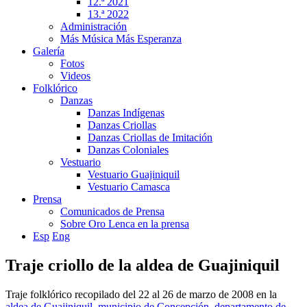
12.ª 2021
13.ª 2022
Administración
Más Música Más Esperanza
Galería
Fotos
Videos
Folklórico
Danzas
Danzas Indígenas
Danzas Criollas
Danzas Criollas de Imitación
Danzas Coloniales
Vestuario
Vestuario Guajiniquil
Vestuario Camasca
Prensa
Comunicados de Prensa
Sobre Oro Lenca en la prensa
Esp
Eng
Traje criollo de la aldea de Guajiniquil
Traje folklórico recopilado del 22 al 26 de marzo de 2008 en la
aldea de Guajiniquil
,
municipio de Concepción
,
departamento de