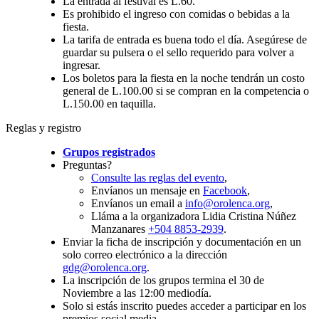
La entrada al festival es L.60.
Es prohibido el ingreso con comidas o bebidas a la
fiesta.
La tarifa de entrada es buena todo el día. Asegúrese de
guardar su pulsera o el sello requerido para volver a
ingresar.
Los boletos para la fiesta en la noche tendrán un costo
general de L.100.00 si se compran en la competencia o
L.150.00 en taquilla.
Reglas y registro
Grupos registrados
Preguntas?
Consulte las reglas del evento
,
Envíanos un mensaje en
Facebook
,
Envíanos un email a
info@orolenca.org
,
Lláma a la organizadora Lidia Cristina Núñez
Manzanares
+504 8853-2939
.
Enviar la ficha de inscripción y documentación en un
solo correo electrónico a la dirección
gdg@orolenca.org
.
La inscripción de los grupos termina el 30 de
Noviembre a las 12:00 mediodía.
Solo si estás inscrito puedes acceder a participar en los
premios social media.