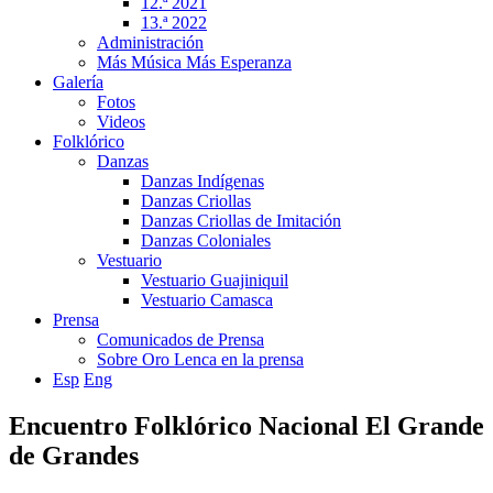
12.ª 2021
13.ª 2022
Administración
Más Música Más Esperanza
Galería
Fotos
Videos
Folklórico
Danzas
Danzas Indígenas
Danzas Criollas
Danzas Criollas de Imitación
Danzas Coloniales
Vestuario
Vestuario Guajiniquil
Vestuario Camasca
Prensa
Comunicados de Prensa
Sobre Oro Lenca en la prensa
Esp
Eng
Encuentro Folklórico Nacional El Grande
de Grandes