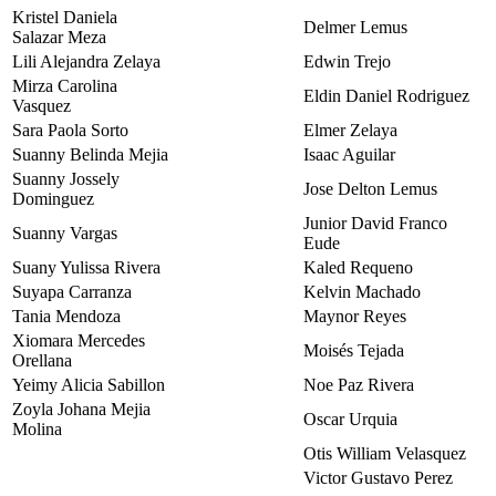
Kristel Daniela
Delmer Lemus
Salazar Meza
Lili Alejandra Zelaya
Edwin Trejo
Mirza Carolina
Eldin Daniel Rodriguez
Vasquez
Sara Paola Sorto
Elmer Zelaya
Suanny Belinda Mejia
Isaac Aguilar
Suanny Jossely
Jose Delton Lemus
Dominguez
Junior David Franco
Suanny Vargas
Eude
Suany Yulissa Rivera
Kaled Requeno
Suyapa Carranza
Kelvin Machado
Tania Mendoza
Maynor Reyes
Xiomara Mercedes
Moisés Tejada
Orellana
Yeimy Alicia Sabillon
Noe Paz Rivera
Zoyla Johana Mejia
Oscar Urquia
Molina
Otis William Velasquez
Victor Gustavo Perez