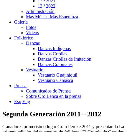
12.ª 2021
13.ª 2022
Administración
Más Música Más Esperanza
Galería
Fotos
Videos
Folklórico
Danzas
Danzas Indígenas
Danzas Criollas
Danzas Criollas de Imitación
Danzas Coloniales
Vestuario
Vestuario Guajiniquil
Vestuario Camasca
Prensa
Comunicados de Prensa
Sobre Oro Lenca en la prensa
Esp
Eng
Segunda Generación 2011 – 2012
Ganadores primerisimo lugar Gran Pereke 2011 y presentan la La
primera edición del encuentro de folklore «El Grande de Grandes».