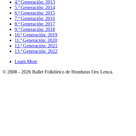
4.ª Generación: 2013
5.ª Generación: 2014
6.ª Generación: 2015
7.ª Generación: 2016
8.ª Generación: 2017
9.ª Generación: 2018
10.ª Generación: 2019
11.ª Generación: 2020
12.ª Generación: 2021
13.ª Generación: 2022
Learn More
© 2008 – 2026 Ballet Folklórico de Honduras Oro Lenca.