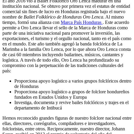
El año 2016 vio a Ballet Folklórico Oro Lenca madurar en una
institución nacional. Se obtuvo por primera vez el estatus de entidad
comercial sin fines de lucro en Honduras registrada bajo el nuevo
nombre de
Ballet Folklórico de Honduras Oro Lenca
. Al mismo
tiempo, formó una alianza con
Marca País Honduras
. Este acuerdo
permite a Oro Lenca llevar el sello de la Marca de Honduras como
parte de una iniciativa nacional para promover la inversión, las
exportaciones, el turismo y el orgullo nacional, tanto en el país como
en el mundo. Este año también agregó la banda folclórica de La
Marimba a la familia Oro Lenca, por lo que ahora Oro Lenca consta
de casi 60 miembros incluyendo bailarines, músicos, cantantes y
logística. A través de todo ello, Oro Lenca ha profundizado su
compromiso con la perpetuación de las tradiciones culturales del
país:
Proporciona apoyo logístico a varios grupos folclóricos dentro
de Honduras
Proporciona apoyo logístico a grupos de folclore hondureños
fundados en Estados Unidos y Europa
Investiga, documenta y revive bailes folclóricos y trajes en el
departamento de Intibucá
Hemos reconocido grandes figuras de nuestro folclore nacional entre
ellas, directores, coreógrafos, compiladores e investigadores,
folcloristas, entre otros. Reciprocamente, nuestro director, Johann