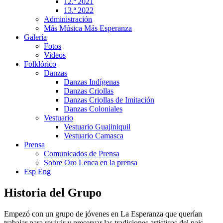
12.ª 2021
13.ª 2022
Administración
Más Música Más Esperanza
Galería
Fotos
Videos
Folklórico
Danzas
Danzas Indígenas
Danzas Criollas
Danzas Criollas de Imitación
Danzas Coloniales
Vestuario
Vestuario Guajiniquil
Vestuario Camasca
Prensa
Comunicados de Prensa
Sobre Oro Lenca en la prensa
Esp
Eng
Historia del Grupo
Empezó con un grupo de jóvenes en La Esperanza que querían
trabajar para revivir y preservar las tradiciones artisticas del pais,