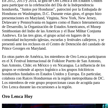
En 2012, 2013 y 2014, la gira de Oro Lenca a los Estados Unidos
para participar en la celebración del Día de la Independencia
hondureña, "Juntos por Honduras", patrocinó por la Embajada de
Honduras en Washington, D.C. Durante estas giras, el grupo hizo
presentaciones en Maryland, Virginia, New York, New Jersey,
Delaware y Pennsylvania en lugares como el Banco Interamericano
de Desarrollo, la Organización de Estados Americanos, el Musep
Smithsonian del Indio de las Americas y el Base Militar Conjunta
Andrews. En las tres giras, el grupo actuó en lugares de la
comunidad incluyendo iglesias, escuelas y festivales callejeros, y se
presentó ante los reclusos en el Centro de Detención del candado de
Prince Georges en Maryland.
En otras partes de América, los miembros de Oro Lenca participaron
en el X Festival Internacional de Folklore Puerto de San Antonio,
San Antonio, Chile; en México y en Nicaragua. La influencia de los
grupos se extiende al apoyo logístico a los grupos folclóricos
hondureños fundados en Estados Unidos y Europa. En particular,
colabora con Raices Hondurenas en la región metropolitana de DC.
Los miembros de este grupo proporcionan casas de acogida para
Oro Lenca durante las excursiones a la región.
Oro Lenca Hoy