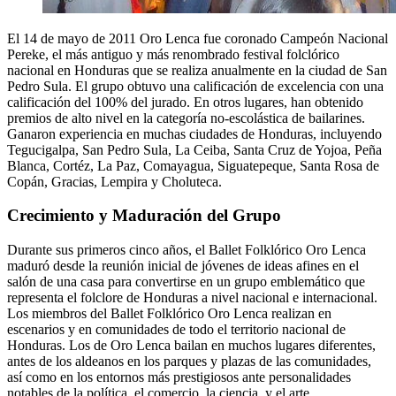
El 14 de mayo de 2011 Oro Lenca fue coronado Campeón Nacional
Pereke, el más antiguo y más renombrado festival folclórico
nacional en Honduras que se realiza anualmente en la ciudad de San
Pedro Sula. El grupo obtuvo una calificación de excelencia con una
calificación del 100% del jurado. En otros lugares, han obtenido
premios de alto nivel en la categoría no-escolástica de bailarines.
Ganaron experiencia en muchas ciudades de Honduras, incluyendo
Tegucigalpa, San Pedro Sula, La Ceiba, Santa Cruz de Yojoa, Peña
Blanca, Cortéz, La Paz, Comayagua, Siguatepeque, Santa Rosa de
Copán, Gracias, Lempira y Choluteca.
Crecimiento y Maduración del Grupo
Durante sus primeros cinco años, el Ballet Folklórico Oro Lenca
maduró desde la reunión inicial de jóvenes de ideas afines en el
salón de una casa para convertirse en un grupo emblemático que
representa el folclore de Honduras a nivel nacional e internacional.
Los miembros del Ballet Folklórico Oro Lenca realizan en
escenarios y en comunidades de todo el territorio nacional de
Honduras. Los de Oro Lenca bailan en muchos lugares diferentes,
antes de los aldeanos en los parques y plazas de las comunidades,
así como en los entornos más prestigiosos ante personalidades
notables de la política, el comercio, la ciencia, y el arte.