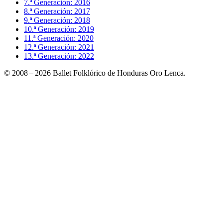
7.ª Generación: 2016
8.ª Generación: 2017
9.ª Generación: 2018
10.ª Generación: 2019
11.ª Generación: 2020
12.ª Generación: 2021
13.ª Generación: 2022
© 2008 – 2026 Ballet Folklórico de Honduras Oro Lenca.