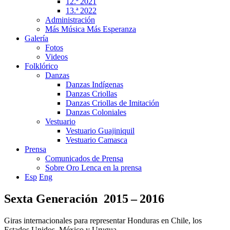
12.ª 2021
13.ª 2022
Administración
Más Música Más Esperanza
Galería
Fotos
Videos
Folklórico
Danzas
Danzas Indígenas
Danzas Criollas
Danzas Criollas de Imitación
Danzas Coloniales
Vestuario
Vestuario Guajiniquil
Vestuario Camasca
Prensa
Comunicados de Prensa
Sobre Oro Lenca en la prensa
Esp
Eng
Sexta Generación 2015 – 2016
Giras internacionales para representar Honduras en Chile, los
Estados Unidos, México y Urugua.