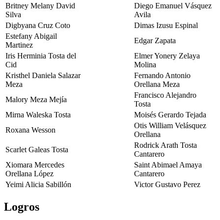
Britney Melany David
Diego Emanuel Vásquez
Silva
Avila
Digbyana Cruz Coto
Dimas Izusu Espinal
Estefany Abigail
Edgar Zapata
Martinez
Iris Herminia Tosta del
Elmer Yonery Zelaya
Cid
Molina
Kristhel Daniela Salazar
Fernando Antonio
Meza
Orellana Meza
Francisco Alejandro
Malory Meza Mejía
Tosta
Mirna Waleska Tosta
Moisés Gerardo Tejada
Otis William Velásquez
Roxana Wesson
Orellana
Rodrick Arath Tosta
Scarlet Galeas Tosta
Cantarero
Xiomara Mercedes
Saint Abimael Amaya
Orellana López
Cantarero
Yeimi Alicia Sabillón
Victor Gustavo Perez
Logros