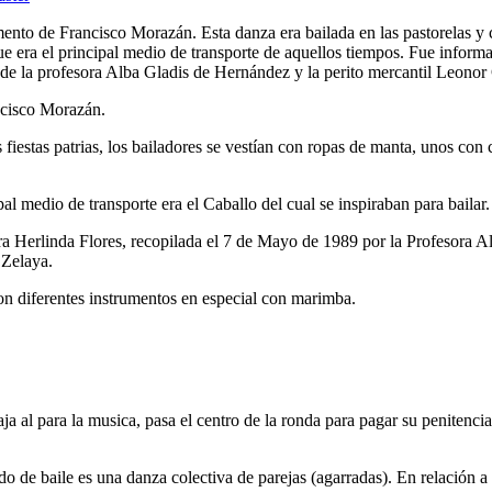
ento de Francisco Morazán. Esta danza era bailada en las pastorelas y
que era el principal medio de transporte de aquellos tiempos. Fue inform
de la profesora Alba Gladis de Hernández y la perito mercantil Leonor
ancisco Morazán.
iestas patrias, los bailadores se vestían con ropas de manta, unos con c
l medio de transporte era el Caballo del cual se inspiraban para bailar.
ra Herlinda Flores, recopilada el 7 de Mayo de 1989 por la Profesora 
 Zelaya.
on diferentes instrumentos en especial con marimba.
 al para la musica, pasa el centro de la ronda para pagar su penitencia 
e baile es una danza colectiva de parejas (agarradas). En relación a l