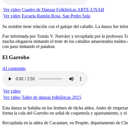
Ver video
Cuadro de Danzas Folklóricas ARTE-UNAH
Ver video
Escuela Ramón Rosa, San Pedro Sula
Su nombre tiene relación con el galope del caballo. La danza fue in
Fue informada por Tomás V. Narváez y recopilada por la profesora Ta
mucha elegancia imitando el trote de los caballos amaestrados traídos 
con paso imitando el patalear.
El Garrobo
Al contenido
Ver video
Ver video
Taller de danzas folklóricas 2015
Esta danza se bailaba en los festines de dicha aldea. Antes de empeza
forma la cola del Garrobo en señal de coquetería y apareamiento, y e
Recopilada en la aldea de Cacautare, en Pespire, departamento de Ch