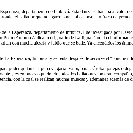
speranza, departamento de Intibucá. Esta danza se bailaba al calor del
ronda, el bailador que no agarre pareja al callarse la música da prenda y
o de la Esperanza, departamento de Intibucá. Fue investigada por David
 Pedro Antonio Aplicano originario de La Jigua. Cuenta el informante 
os gritan con mucha alegría y jubilo que se baile. Ya encendidos los ánim
 La Esperanza, Intibuca, y se baila después de servirse el "ponche infe
a poder quitarse la pena y agarrar valor, para así robar parejas o dejar
mente y es entonces aquí donde todos los bailadores tomarán compañía, p
itencia, con la cual se realizan muchas muecas y ademanes además de di