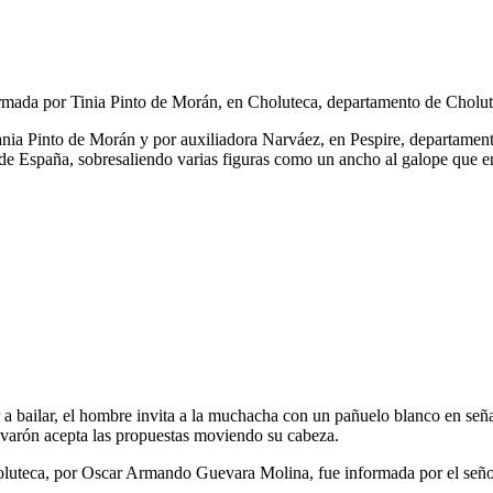
formada por Tinia Pinto de Morán, en Choluteca, departamento de Chol
nia Pinto de Morán y por auxiliadora Narváez, en Pespire, departament
de España, sobresaliendo varias figuras como un ancho al galope que enc
r a bailar, el hombre invita a la muchacha con un pañuelo blanco en se
l varón acepta las propuestas moviendo su cabeza.
oluteca, por Oscar Armando Guevara Molina, fue informada por el seño