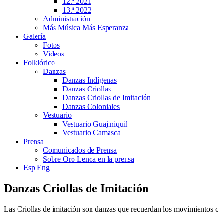
12.ª 2021
13.ª 2022
Administración
Más Música Más Esperanza
Galería
Fotos
Videos
Folklórico
Danzas
Danzas Indígenas
Danzas Criollas
Danzas Criollas de Imitación
Danzas Coloniales
Vestuario
Vestuario Guajiniquil
Vestuario Camasca
Prensa
Comunicados de Prensa
Sobre Oro Lenca en la prensa
Esp
Eng
Danzas Criollas de Imitación
Las Criollas de imitación son danzas que recuerdan los movimientos car