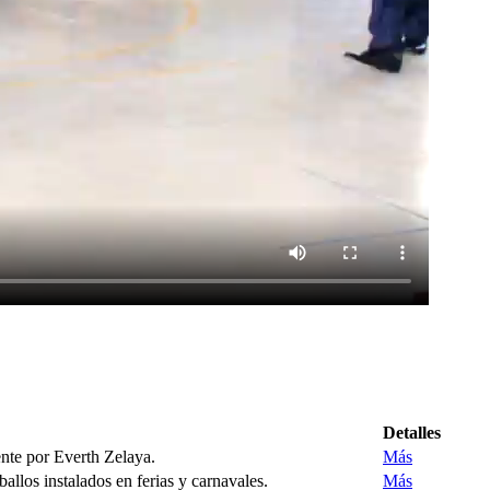
Detalles
nte por Everth Zelaya.
Más
llos instalados en ferias y carnavales.
Más