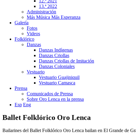
12.ª 2021
13.ª 2022
Administración
Más Música Más Esperanza
Galería
Fotos
Videos
Folklórico
Danzas
Danzas Indígenas
Danzas Criollas
Danzas Criollas de Imitación
Danzas Coloniales
Vestuario
Vestuario Guajiniquil
Vestuario Camasca
Prensa
Comunicados de Prensa
Sobre Oro Lenca en la prensa
Esp
Eng
Ballet Folklórico Oro Lenca
Bailarines del Ballet Folklórico Oro Lenca bailan en El Grande de G