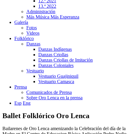
12.ª 2021
13.ª 2022
Administración
Más Música Más Esperanza
Galería
Fotos
Videos
Folklórico
Danzas
Danzas Indígenas
Danzas Criollas
Danzas Criollas de Imitación
Danzas Coloniales
Vestuario
Vestuario Guajiniquil
Vestuario Camasca
Prensa
Comunicados de Prensa
Sobre Oro Lenca en la prensa
Esp
Eng
Ballet Folklórico Oro Lenca
Bailarenes de Oro Lenca amenizando la Celebración del día de la
Madre en El Centro de Educacion Básica Aplicación Pedro Nufio.